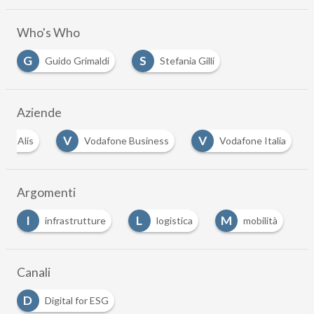
Who's Who
G
S
Guido Grimaldi
Stefania Gilli
…
Aziende
A
V
V
Alis
Vodafone Business
Vodafone Italia
…
Argomenti
I
L
M
R
infrastrutture
logistica
mobilità
Canali
D
Digital for ESG