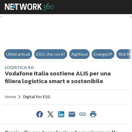
Vodafone Italia sostiene ALIS per
Ultimi articoli
ESG: che cos'è?
Agrifood
EnergyUP
Risk M
LOGISTICA 4.0
Vodafone Italia sostiene ALIS per una
filiera logistica smart e sostenibile
Home
Digital For ESG