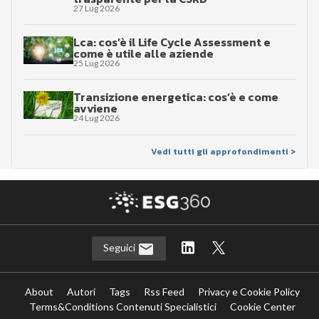
27 Lug 2026
Lca: cos’è il Life Cycle Assessment e
come è utile alle aziende
25 Lug 2026
Transizione energetica: cos’è e come
avviene
24 Lug 2026
Vedi tutti gli approfondimenti >
Seguici
About
Autori
Tags
Rss Feed
Privacy e Cookie Policy
Terms&Conditions Contenuti Specialistici
Cookie Center