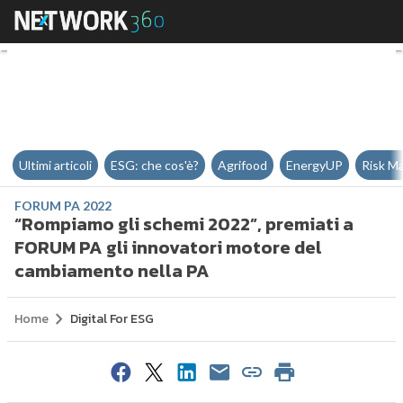
“Rompiamo gli schemi 2022”, pr
Ultimi articoli
ESG: che cos'è?
Agrifood
EnergyUP
Risk M
FORUM PA 2022
“Rompiamo gli schemi 2022”, premiati a
FORUM PA gli innovatori motore del
cambiamento nella PA
Home
Digital For ESG