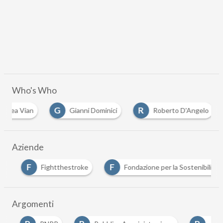
Who's Who
G
R
rea Vian
Gianni Dominici
Roberto D'Angelo
Aziende
F
F
Fightthestroke
Fondazione per la Sostenibilità Digi
Argomenti