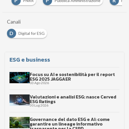
P
P
R
PNRR
Pubblica Amministrazione
ricerca
Canali
D
Digital for ESG
ESG e business
Focus su AI e sostenibilità per il report
ESG 2025 JAGGAER
03 Ago 2026
Valutazioni e analisi ESG: nasce Cerved
ESG Ratings
30 Lug 2026
Governance del dato ESG e AI: come
garantire un lineage informativo
trasparente per la CSRD