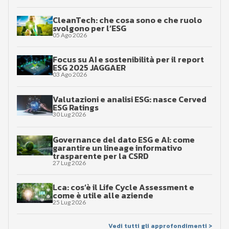
CleanTech: che cosa sono e che ruolo
svolgono per l’ESG
05 Ago 2026
Focus su AI e sostenibilità per il report
ESG 2025 JAGGAER
03 Ago 2026
Valutazioni e analisi ESG: nasce Cerved
ESG Ratings
30 Lug 2026
Governance del dato ESG e AI: come
garantire un lineage informativo
trasparente per la CSRD
27 Lug 2026
Lca: cos’è il Life Cycle Assessment e
come è utile alle aziende
25 Lug 2026
Vedi tutti gli approfondimenti >