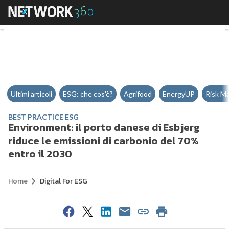
Environment: il porto danese di 
Ultimi articoli
ESG: che cos'è?
Agrifood
EnergyUP
Risk M
BEST PRACTICE ESG
Environment: il porto danese di Esbjerg
riduce le emissioni di carbonio del 70%
entro il 2030
Home
Digital For ESG