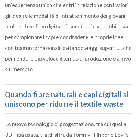
un’esperienza unica che entri in relazione
con i valori,
gli ideali e le modalità di intrattenimento dei giovani.
Inoltre,
il medium digitale è
sempre più appetibile sia
per campionare i capi e condividere le proprie idee
con team internazionali, evitando
viaggi superflui, che
per rend
ere
più veloce il tempo di produzione e arrivo
sul mercato
.
Quando fibre naturali e capi digitali si
uniscono per ridurre il textile waste
Le nuove tecnologie di progettazione, tra cui quella
3D – già usata, tra gli altri, da Tommy
Hilfiger
e Levi’s –