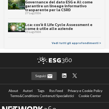
Governance del dato ESG e AI: come
garantire un lineage informativo
trasparente per la CSRD
27 Lug 2026
Lca: cos’è il Life Cycle Assessment e
come è utile alle aziende
25 Lug 2026
Vedi tutti gli approfondimenti >
Seguici
About
Autori
Tags
Rss Feed
Privacy e Cookie Policy
Terms&Conditions Contenuti Specialistici
Cookie Center