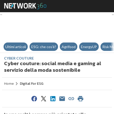
Cyber couture: social media e ga
Ultimi articoli
ESG: che cos'è?
Agrifood
EnergyUP
Risk M
CYBER COUTURE
Cyber couture: social media e gaming al
servizio della moda sostenibile
Home
Digital For ESG