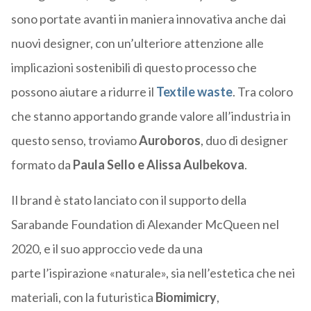
sono portate avanti in maniera innovativa anche dai
nuovi designer, con un’ulteriore attenzione alle
implicazioni sostenibili di questo processo che
possono aiutare a ridurre il
Textile waste
.
T
ra coloro
che stanno apportando grande valore all’industria in
questo senso, troviamo
Auroboros
, duo di designer
formato da
Paula Sello e Alissa
Aulbekova
.
Il brand è stato lanciato con il supporto della
Sarabande
Foundation
di Alexander McQueen nel
2020, e il suo approccio vede da una
parte
l’ispirazione «naturale»
, sia nell’estetica che nei
materiali, con la futuristica
Biomimicry
,