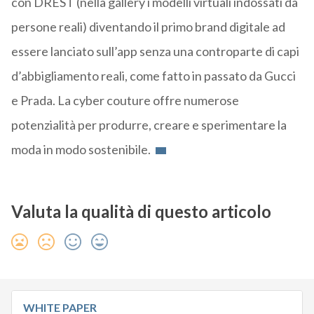
con
DREST
(nella
gallery
i modelli virtuali indossati da
persone reali) diventando il primo brand digitale ad
essere lanciato sull’app senza una controparte di capi
d’abbigliamento reali, come fatto
in passato da Gucci
e Prada.
L
a
cyber couture
offre numerose
potenzialità
per produrre, creare e sperimentare la
moda in modo sostenibile
.
Valuta la qualità di questo articolo
WHITE PAPER