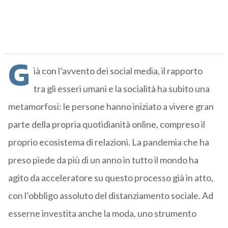
G
ià
con l’avvento dei
social
media
, il rapporto
tra
gli
esseri umani e la socialità ha subito una
metamorfosi
: le persone hanno iniziato a
vivere gran
parte della propria quotidianità online
, compreso il
proprio ecosistema di relazioni. La
pandemia che ha
preso piede da più di un anno in tutto il mondo
ha
agito da
acceleratore su questo processo già in atto,
con l’obbligo assoluto del
distanziamento sociale.
Ad
esserne investita anche la
moda
, uno strumento