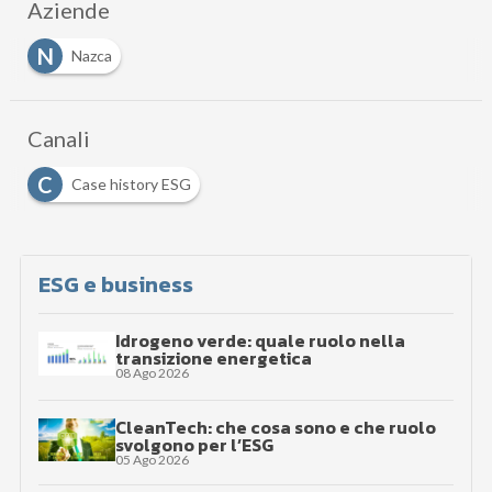
Aziende
N
Nazca
Canali
C
Case history ESG
ESG e business
Idrogeno verde: quale ruolo nella
transizione energetica
08 Ago 2026
CleanTech: che cosa sono e che ruolo
svolgono per l’ESG
05 Ago 2026