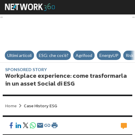
Workplace experience: come tras
Ultimi articoli
ESG: che cos'è?
Agrifood
EnergyUP
Risk
SPONSORED STORY
Workplace experience: come trasformarla
in un asset Social di ESG
Home
Case History ESG