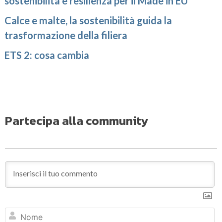
sostenibilità e resilienza per il Made in EU
Calce e malte, la sostenibilità guida la
trasformazione della filiera
ETS 2: cosa cambia
Partecipa alla community
N