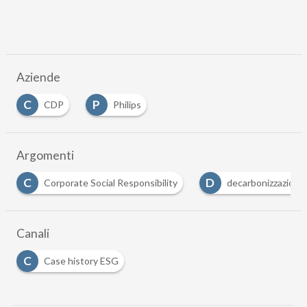
Aziende
C
P
CDP
Philips
Argomenti
D
E
porate Social Responsibility
decarbonizzazione
En
Canali
C
Case history ESG