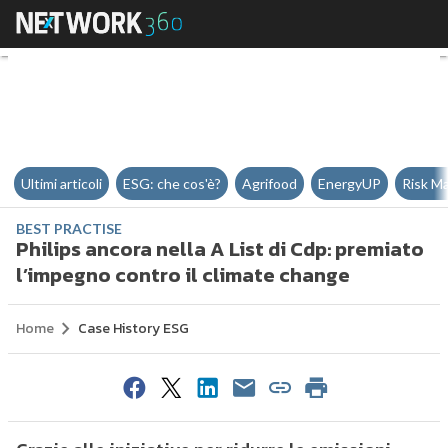
Philips ancora nella A List di Cd
Ultimi articoli
ESG: che cos'è?
Agrifood
EnergyUP
Risk M
BEST PRACTISE
Philips ancora nella A List di Cdp: premiato
l’impegno contro il climate change
Home
Case History ESG