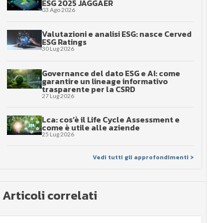
ESG 2025 JAGGAER
03 Ago 2026
Valutazioni e analisi ESG: nasce Cerved
ESG Ratings
30 Lug 2026
Governance del dato ESG e AI: come
garantire un lineage informativo
trasparente per la CSRD
27 Lug 2026
Lca: cos’è il Life Cycle Assessment e
come è utile alle aziende
25 Lug 2026
Vedi tutti gli approfondimenti >
Articoli correlati