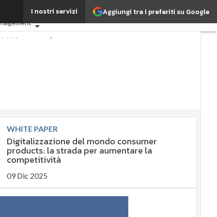
I nostri servizi
Aggiungi tra i preferiti su Google
 che cos'è?
Agrifood
anagement
rché è importante?
bile
bile
anagement
ent
Normative e Compliance
nance
Digital for ESG
ltimi articoli
WHITE PAPER
Digitalizzazione del mondo consumer
products: la strada per aumentare la
competitività
09 Dic 2025