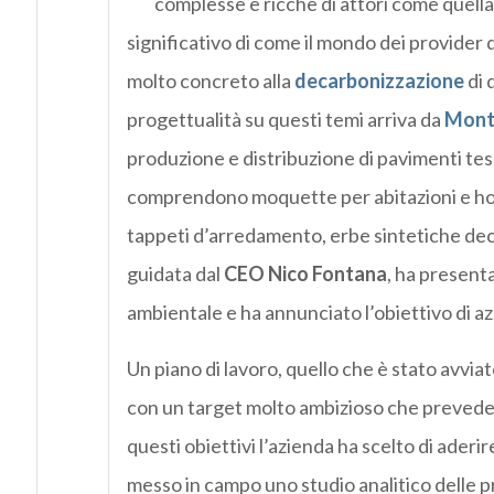
complesse e ricche di attori come quella
significativo di come il mondo dei provider d
molto concreto alla
decarbonizzazione
di 
progettualità su questi temi arriva da
Mont
produzione e distribuzione di pavimenti tessi
comprendono moquette per abitazioni e hote
tappeti d’arredamento, erbe sintetiche decor
guidata dal
CEO Nico Fontana
, ha presenta
ambientale e ha annunciato l’obiettivo di a
Un piano di lavoro, quello che è stato avviat
con un target molto ambizioso che prevede
questi obiettivi l’azienda ha scelto di aderire
messo in campo uno studio analitico delle p