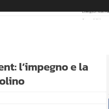
t: l’impegno e la strategia di Montecolino
Ultimi articoli
ESG:
EnergyUP
Risk M
Sostenibilità: pe
Ambiente sosteni
Economia sosteni
Sustainability m
Energy Managem
Corporate gover
ESG Smart Data
U
nt: l’impegno e la
olino