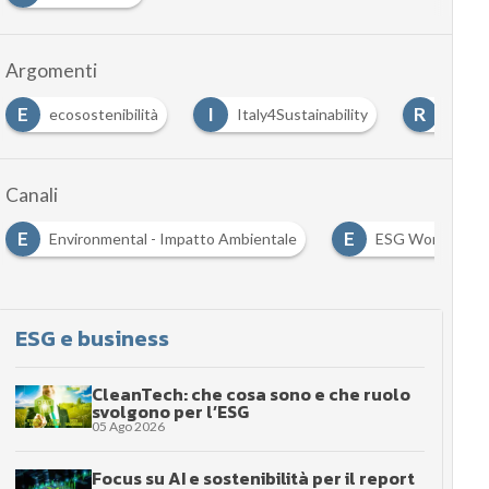
Argomenti
E
I
R
ecosostenibilità
Italy4Sustainability
riciclo
Canali
E
E
Environmental - Impatto Ambientale
ESG World
ESG e business
CleanTech: che cosa sono e che ruolo
svolgono per l’ESG
05 Ago 2026
Focus su AI e sostenibilità per il report