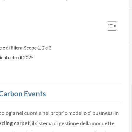
A
Ambiente
e di filiera, Scope 1, 2 e 3
oni entro il 2025
C
Case history ESG
o Carbon Events
ologia nel cuore e nel proprio modello di business, in
cling carpet
, il sistema di gestione della moquette