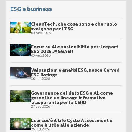
ESG e business
CleanTech: che cosa sono e che ruolo
svolgono per l’ESG
05 Ago 2026
Focus su AI e sostenibilità per il report
ESG 2025 JAGGAER
03 Ago 2026
Valutazioni e analisi ESG: nasce Cerved
ESG Ratings
30 Lug 2026
Governance del dato ESG e AI: come
garantire un lineage informativo
trasparente per la CSRD
27 Lug 2026
Lca: cos’è il Life Cycle Assessment e
come è utile alle aziende
25 Lug 2026