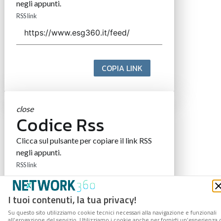
negli appunti.
RSS link
COPIA LINK
close
Codice Rss
Clicca sul pulsante per copiare il link RSS
negli appunti.
RSS link
I tuoi contenuti, la tua privacy!
Su questo sito utilizziamo cookie tecnici necessari alla navigazione e funzionali
COPIA LINK
all’erogazione del servizio. Utilizziamo i cookie anche per fornirti un’esperienza 