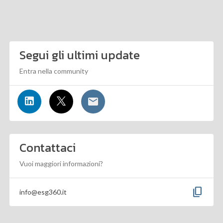
Segui gli ultimi update
Entra nella community
Contattaci
Vuoi maggiori informazioni?
content_copy
info@esg360.it