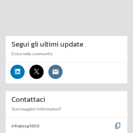
Segui gli ultimi update
Entra nella community
Contattaci
Vuoi maggiori informazioni?
content_copy
info@esg360.it