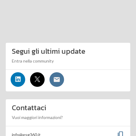
Segui gli ultimi update
Entra nella community
Contattaci
Vuoi maggiori informazioni?
content_copy
info@esg360.it