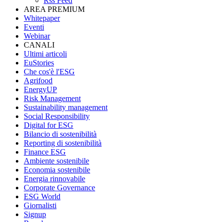
Rss Feed
AREA PREMIUM
Whitepaper
Eventi
Webinar
CANALI
Ultimi articoli
EuStories
Che cos'è l'ESG
Agrifood
EnergyUP
Risk Management
Sustainability management
Social Responsibility
Digital for ESG
Bilancio di sostenibilità
Reporting di sostenibilità
Finance ESG
Ambiente sostenibile
Economia sostenibile
Energia rinnovabile
Corporate Governance
ESG World
Giornalisti
Signup