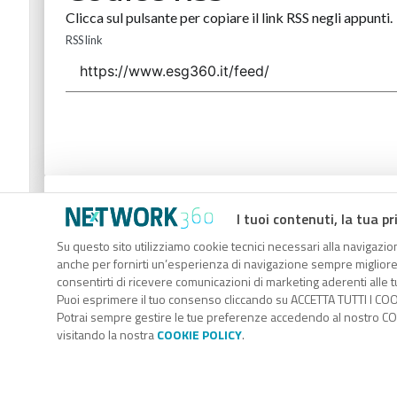
Clicca sul pulsante per copiare il link RSS negli appunti.
RSS link
Codice Rss
I tuoi contenuti, la tua pr
Clicca sul pulsante per copiare il link RSS negli appunti.
Su questo sito utilizziamo cookie tecnici necessari alla navigazion
anche per fornirti un’esperienza di navigazione sempre migliore, p
RSS link
consentirti di ricevere comunicazioni di marketing aderenti alle tu
Puoi esprimere il tuo consenso cliccando su ACCETTA TUTTI I COO
Potrai sempre gestire le tue preferenze accedendo al nostro COO
visitando la nostra
COOKIE POLICY
.