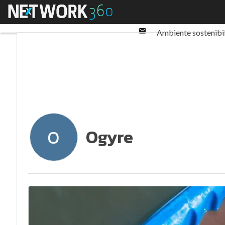
Twitter
Menu
Ultimi articoli
ESG: 
Linkedin
Email
Ambiente sostenibi
Normative e Compl
Ogyre
O