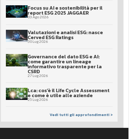
Focus su AI e sostenibilità per il
report ESG 2025 JAGGAER
03 Ago 2026
Valutazioni e analisi ESG: nasce
Cerved ESG Ratings
30 Lug 2026
Governance del dato ESG e AI:
come garantire un lineage
informativo trasparente per la
CSRD
27 Lug 2026
Lca: cos’è il Life Cycle Assessment
e come è utile alle aziende
25 Lug 2026
Vedi tutti gli approfondimenti >