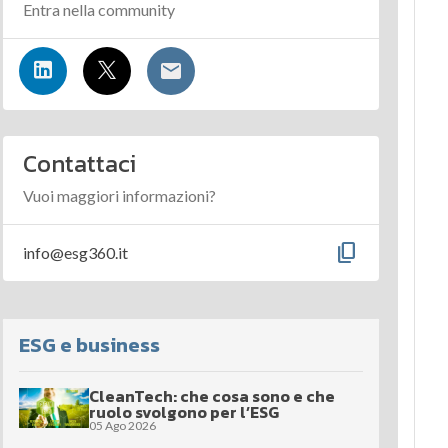
Entra nella community
Contattaci
Vuoi maggiori informazioni?
content_copy
info@esg360.it
ESG e business
CleanTech: che cosa sono e che
ruolo svolgono per l’ESG
05 Ago 2026