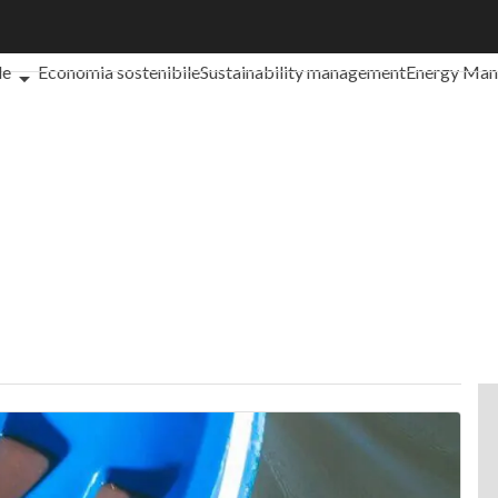
che cos'è?
Agrifood
EnergyUP
Risk Management
Sostenibilità: 
le
Economia sostenibile
Sustainability management
Energy Ma
iance
Corporate governance
Digital for ESG
ESG Smart Data
Ult