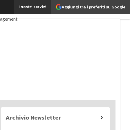
I nostri servizi
Aggiungi tra i preferiti su Google
perché è importante?
nagement
imi articoli
Archivio Newsletter