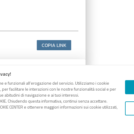
COPIA LINK
ivacy!
e e funzionali all’erogazione del servizio. Utilizziamo i cookie
er facilitare le interazioni con le nostre funzionalità social e per
e abitudini di navigazione e ai tuoi interessi.
KIE. Chiudendo questa informativa, continui senza accettare.
KIE CENTER e ottenere maggiori informazioni sui cookie utilizzati,
COPIA LINK