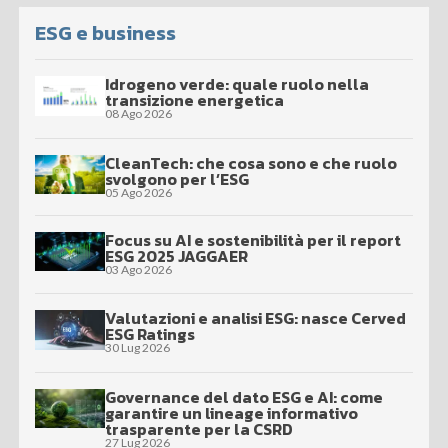
ESG e business
Idrogeno verde: quale ruolo nella
transizione energetica
08 Ago 2026
CleanTech: che cosa sono e che ruolo
svolgono per l’ESG
05 Ago 2026
Focus su AI e sostenibilità per il report
ESG 2025 JAGGAER
03 Ago 2026
Valutazioni e analisi ESG: nasce Cerved
ESG Ratings
30 Lug 2026
Governance del dato ESG e AI: come
garantire un lineage informativo
trasparente per la CSRD
27 Lug 2026