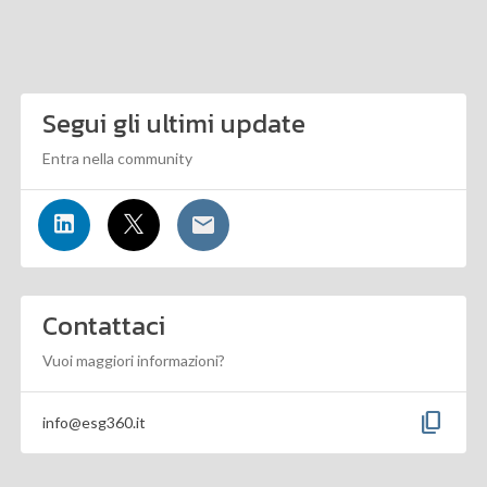
Segui gli ultimi update
Entra nella community
Contattaci
Vuoi maggiori informazioni?
content_copy
info@esg360.it