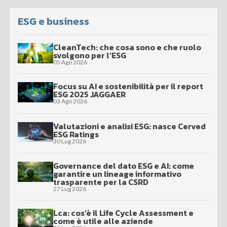
ESG e business
CleanTech: che cosa sono e che ruolo
svolgono per l’ESG
05 Ago 2026
Focus su AI e sostenibilità per il report
ESG 2025 JAGGAER
03 Ago 2026
Valutazioni e analisi ESG: nasce Cerved
ESG Ratings
30 Lug 2026
Governance del dato ESG e AI: come
garantire un lineage informativo
trasparente per la CSRD
27 Lug 2026
Lca: cos’è il Life Cycle Assessment e
come è utile alle aziende