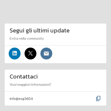
Segui gli ultimi update
Entra nella community
Contattaci
Vuoi maggiori informazioni?
content_copy
info@esg360.it