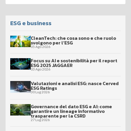
ESG e business
CleanTech: che cosa sono e che ruolo
svolgono per l’ESG
05 Ago 2026
Focus su AI e sostenibilità per il report
ESG 2025 JAGGAER
03 Ago 2026
Valutazioni e analisi ESG: nasce Cerved
ESG Ratings
30 Lug 2026
Governance del dato ESG e AI: come
garantire un lineage informativo
trasparente per la CSRD
27 Lug 2026