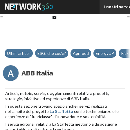
Twitter
I nostri servi
Linkedin
Email
Ultimi articoli
ESG: che cos'è?
Agrifood
EnergyUP
Risk
A
ABB Italia
Articoli, notizie, servizi, e aggiornamenti relativi a prodotti,
strategie, iniziative ed esperienze di ABB Italia.
In questa sezione trovano spazio anche i servizi realizzati
nell'ambito del progetto
La Staffetta
con le testimonianze e le
esperienze di "fuoriclasse" di innovazione e sostenibilità.
I servizi editoriali relativi a La Staffetta mettono a disposizione
anche i video realizzati per la webserie.