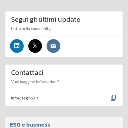
Segui gli ultimi update
Entra nella community
Contattaci
Vuoi maggiori informazioni?
content_copy
info@esg360.it
ESG e business