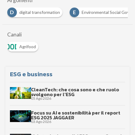
Argomenti
E
I
mation
Environmental Social Governance
intelligenz
Canali
Agrifood
ESG e business
CleanTech: che cosa sono e che ruolo
svolgono per l’ESG
05 Ago 2026
Focus su AI e sostenibilità per il report
ESG 2025 JAGGAER
03 Ago 2026