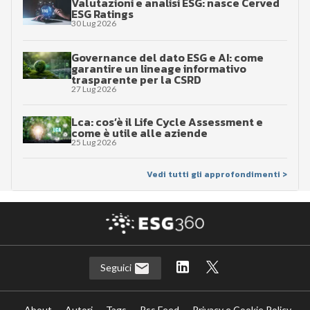
Valutazioni e analisi ESG: nasce Cerved
ESG Ratings
30 Lug 2026
Governance del dato ESG e AI: come
garantire un lineage informativo
trasparente per la CSRD
27 Lug 2026
Lca: cos’è il Life Cycle Assessment e
come è utile alle aziende
25 Lug 2026
Vedi tutti gli approfondimenti >
Seguici
About
Autori
Tags
Rss Feed
Privacy e Cookie Policy