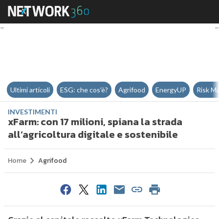
xFarm: con 17 milioni, spiana la s
Ultimi articoli
ESG: che cos'è?
Agrifood
EnergyUP
Risk M
INVESTIMENTI
xFarm: con 17 milioni, spiana la strada
all’agricoltura digitale e sostenibile
Home
Agrifood