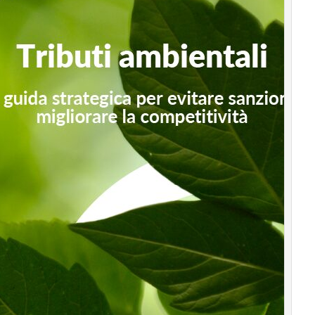
sostenibile
Sustainability
management
Energy
Management
Normative
e
Compliance
Corporate
governance
Digital
for
ESG
ESG
Smart
Data
Ultimi