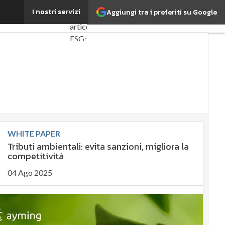
 Statale di Milano
I nostri servizi
Aggiungi tra i preferiti su Google
Ultimi
articoli
ESG:
che
cos'è?
Agrifood
EnergyUP
Risk
Management
WHITE PAPER
Sostenibilità:
Tributi ambientali: evita sanzioni, migliora la
perché è
competitività
importante?
04 Ago 2025
Ambiente
sostenibile
Economia