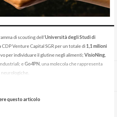
gramma di scouting dell’
Università degli Studi di
a
CDP Venture Capital SGR per un totale di
1,1 milioni
ivo per individuare il glutine negli alimenti;
VisioNing
,
ndustriali; e
Go4PN
, una molecola che rappresenta
e neurologiche.
C
Chiara Di Lorenzo
ere questo articolo
B
Bugnion