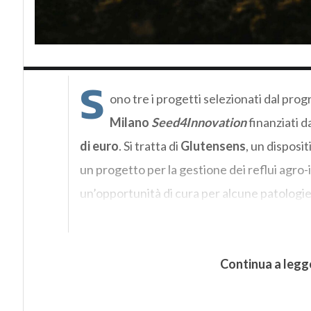
S
ono tre i progetti selezionati dal pro
Milano
Seed4Innovation
finanziati d
di euro
. Si tratta di
Glutensens
, un disposit
un progetto per la gestione dei reflui agro-i
un’opportunità di cura per alcune patologi
Continua a legg