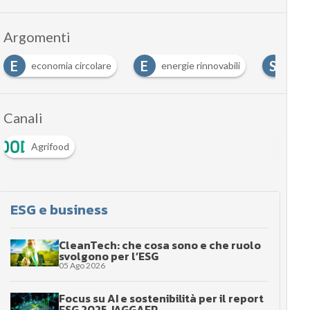
Argomenti
E
E
S
economia circolare
energie rinnovabili
smar
Canali
Agrifood
ESG e business
CleanTech: che cosa sono e che ruolo
svolgono per l’ESG
05 Ago 2026
Focus su AI e sostenibilità per il report
ESG 2025 JAGGAER