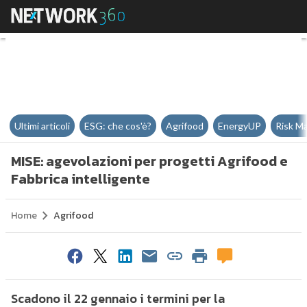
MISE: agevolazioni per progetti A
Ultimi articoli
ESG: che cos'è?
Agrifood
EnergyUP
Risk M
MISE: agevolazioni per progetti Agrifood e
Fabbrica intelligente
Home
Agrifood
Scadono il 22 gennaio i termini per la