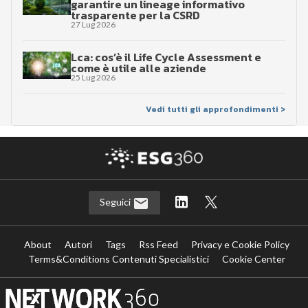
garantire un lineage informativo
trasparente per la CSRD
27 Lug 2026
Lca: cos’è il Life Cycle Assessment e
come è utile alle aziende
25 Lug 2026
Vedi tutti gli approfondimenti >
Seguici
About
Autori
Tags
Rss Feed
Privacy e Cookie Policy
Terms&Conditions Contenuti Specialistici
Cookie Center