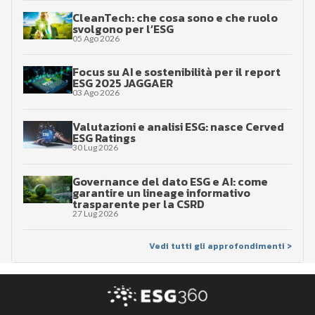
CleanTech: che cosa sono e che ruolo
svolgono per l’ESG
05 Ago 2026
Focus su AI e sostenibilità per il report
ESG 2025 JAGGAER
03 Ago 2026
Valutazioni e analisi ESG: nasce Cerved
ESG Ratings
30 Lug 2026
Governance del dato ESG e AI: come
garantire un lineage informativo
trasparente per la CSRD
27 Lug 2026
Vedi tutti gli approfondimenti >