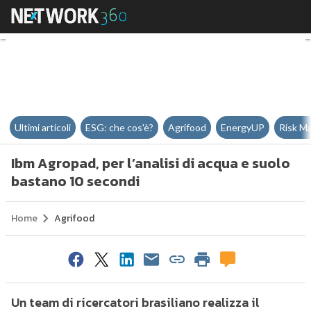
Ibm Agropad, per l’analisi di ac
Ultimi articoli
ESG: che cos'è?
Agrifood
EnergyUP
Risk M
Ibm Agropad, per l’analisi di acqua e suolo
bastano 10 secondi
Home
Agrifood
Un team di ricercatori brasiliano realizza il