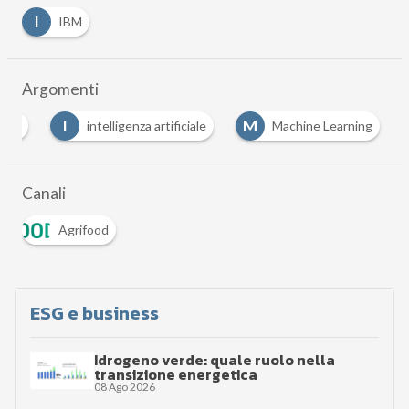
I
IBM
Argomenti
I
M
 4.0
intelligenza artificiale
Machine Learning
Canali
Agrifood
ESG e business
Idrogeno verde: quale ruolo nella
transizione energetica
08 Ago 2026