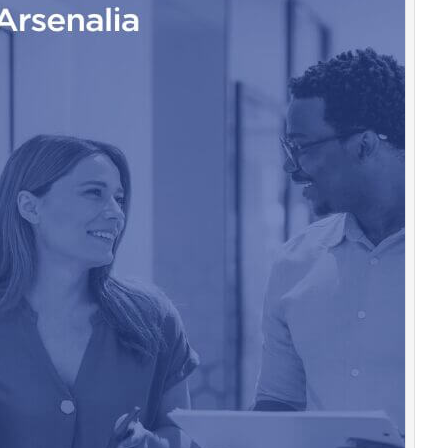
Corporate
governance
Digital for ESG
ESG Smart Data
Ultimi articoli