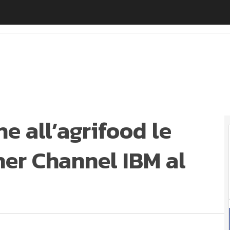
 all’agrifood le novità di The Weather Channel IBM al C
e all’agrifood le
her Channel IBM al