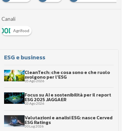
Canali
Agrifood
ESG e business
CleanTech: che cosa sono e che ruolo
svolgono per l’ESG
05 Ago 2026
Focus su AI e sostenibilità per il report
ESG 2025 JAGGAER
03 Ago 2026
Valutazioni e analisi ESG: nasce Cerved
ESG Ratings
30 Lug 2026