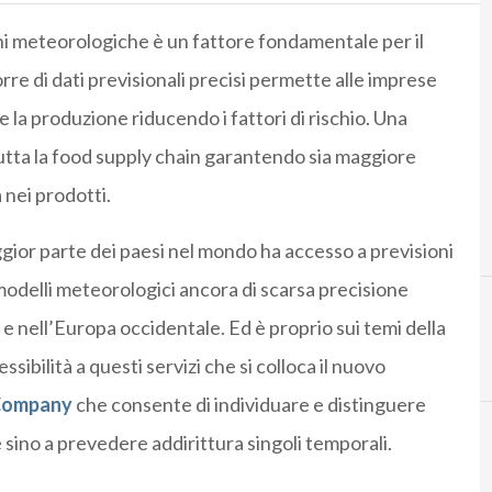
ioni meteorologiche è un fattore fondamentale per il
orre di dati previsionali precisi permette alle imprese
re la produzione riducendo i fattori di rischio. Una
 tutta la food supply chain garantendo sia maggiore
 nei prodotti.
gior parte dei paesi nel mondo ha accesso a previsioni
odelli meteorologici ancora di scarsa precisione
iti e nell’Europa occidentale. Ed è proprio sui temi della
sibilità a questi servizi che si colloca il nuovo
Company
che consente di individuare e distinguere
ne sino a prevedere addirittura singoli temporali.
A
Agrifood