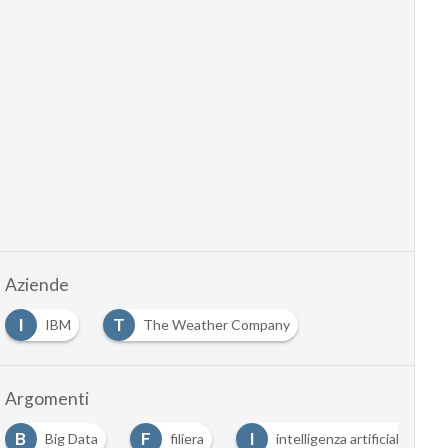
Aziende
I
T
IBM
The Weather Company
Argomenti
B
F
I
Big Data
filiera
intelligenza artificiale