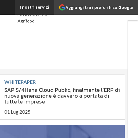
ES 2019
I nostri servizi
Aggiungi tra i preferiti su Google
Ultimi articoli
ESG: che cos'è?
Agrifood
EnergyUP
Risk Management
Sostenibilità:
perché è
importante?
Ambiente
sostenibile
WHITEPAPER
SAP S/4Hana Cloud Public, finalmente l'ERP di
Economia
nuova generazione è davvero a portata di
sostenibile
tutte le imprese
Sustainability
management
01 Lug 2025
Energy
Management
Normative e
Compliance