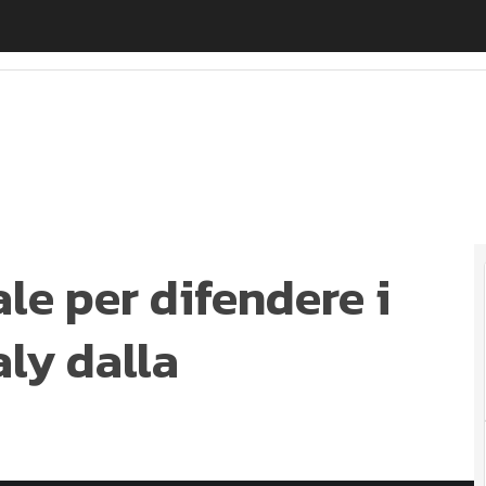
ale per difendere i prodotti made in Italy dalla contraffa
ale per difendere i
aly dalla