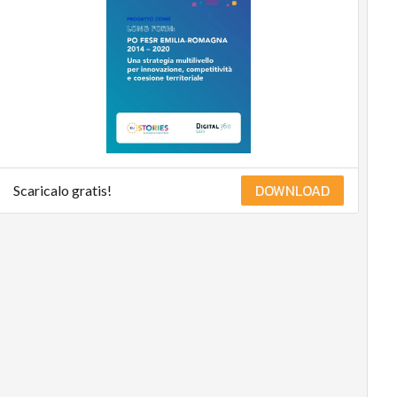
Compliance
Corporate
governance
Digital for ESG
ESG Smart Data
Ultimi articoli
DOWNLOAD
Scaricalo gratis!