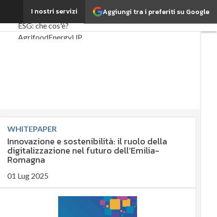
zione
I nostri servizi
Aggiungi tra i preferiti su Google
Ultimi articoli
ESG: che cos'è?
Agrifood
EnergyUP
Risk Management
Sostenibilità:
perché è
importante?
Ambiente
sostenibile
WHITEPAPER
Innovazione e sostenibilità: il ruolo della
Economia
digitalizzazione nel futuro dell’Emilia-
sostenibile
Romagna
Sustainability
01 Lug 2025
management
Energy
Management
Normative e