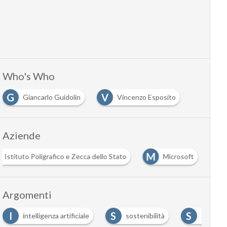
Who's Who
G
V
Giancarlo Guidolin
Vincenzo Esposito
Aziende
C
I
Consorzio di tutela della DOC Prosecco
Istituto Poli
Argomenti
S
S
ficiale
sostenibilità
Sviluppo sostenibile