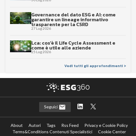
Governance del dato ESG e AI: come
garantire un lineage informativo
trasparente per la CSRD
27 Lug 2026
Lca: cos’è il Life Cycle Assessment e
come è utile alle aziende
25 Lug 2026
Vedi tutti gli approfondimenti >
Seguici
About
Autori
Tags
Rss Feed
Privacy e Cookie Policy
Terms&Conditions Contenuti Specialistici
Cookie Center