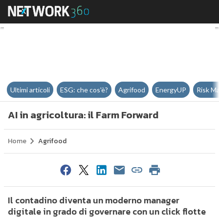
AI in agricoltura: il Farm Forward
Ultimi articoli
ESG: che cos'è?
Agrifood
EnergyUP
Risk M
AI in agricoltura: il Farm Forward
Home
Agrifood
Il contadino diventa un moderno manager
digitale in grado di governare con un click flotte