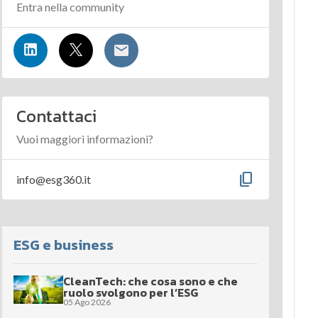
Entra nella community
Contattaci
Vuoi maggiori informazioni?
content_copy
info@esg360.it
ESG e business
CleanTech: che cosa sono e che
ruolo svolgono per l’ESG
05 Ago 2026