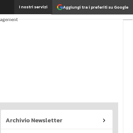
I nostri servizi
Aggiungi tra i preferiti su Google
perché è importante?
nagement
imi articoli
Archivio Newsletter