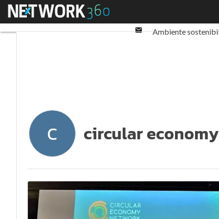
Twitter
Menu
Ultimi articoli
ESG: 
Linkedin
Email
Ambiente sostenibi
Normative e Compl
circular economy
C