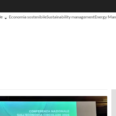
che cos'è?
Agrifood
EnergyUP
Risk Management
Sostenibilità: 
le
Economia sostenibile
Sustainability management
Energy Ma
iance
Corporate governance
Digital for ESG
ESG Smart Data
Ult