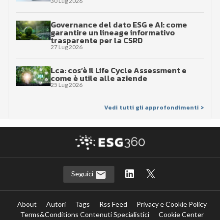
30 Lug 2026
Governance del dato ESG e AI: come
garantire un lineage informativo
trasparente per la CSRD
27 Lug 2026
Lca: cos’è il Life Cycle Assessment e
come è utile alle aziende
25 Lug 2026
Vedi tutti gli approfondimenti >
Seguici
About
Autori
Tags
Rss Feed
Privacy e Cookie Policy
Terms&Conditions Contenuti Specialistici
Cookie Center