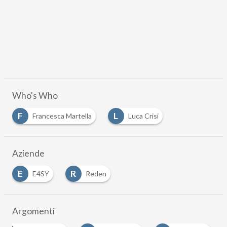
Who's Who
F
L
Francesca Martella
Luca Crisi
Aziende
E
R
E4SY
Reden
Argomenti