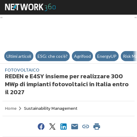
REDEN e E4SY insieme per realizza
Ultimi articoli
ESG: che cos'è?
Agrifood
EnergyUP
Risk M
FOTOVOLTAICO
REDEN e E4SY insieme per realizzare 300
MWp di impianti fotovoltaici in Italia entro
il 2027
Home
Sustainability Management