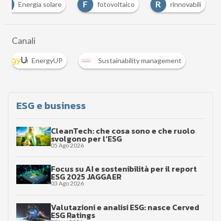
E
F
R
Energia solare
fotovoltaico
rinnovabili
Canali
EnergyUP
Sustainability management
ESG e business
CleanTech: che cosa sono e che ruolo
svolgono per l’ESG
05 Ago 2026
Focus su AI e sostenibilità per il report
ESG 2025 JAGGAER
03 Ago 2026
Valutazioni e analisi ESG: nasce Cerved
ESG Ratings