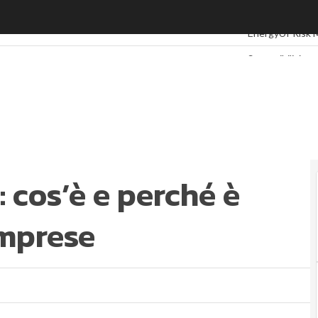
os’è e perché è importante per le imprese
Ultimi articoli
ES
EnergyUP
Risk
Sostenibilità: 
Ambiente soste
Economia sosten
Sustainability
Energy Manag
Normative e Co
Corporate gov
 cos’è e perché è
ESG Smart Dat
imprese