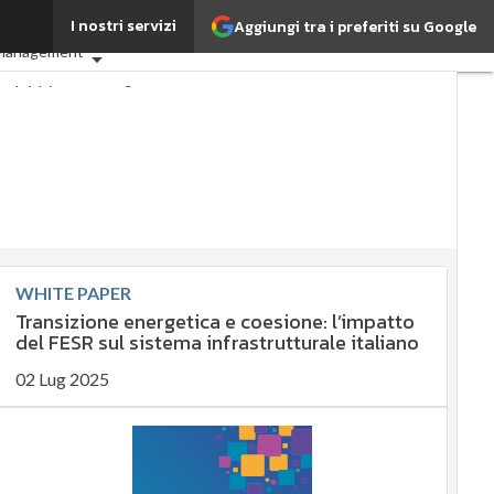
I nostri servizi
Aggiungi tra i preferiti su Google
G: che cos'è?
Agrifood
 Management
perché è importante?
nibile
ibile
 management
ement
mpliance
ernance
Digital for ESG
a
Ultimi articoli
WHITE PAPER
Transizione energetica e coesione: l’impatto
del FESR sul sistema infrastrutturale italiano
02 Lug 2025