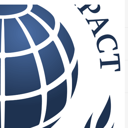
D
Digital for ESG
S