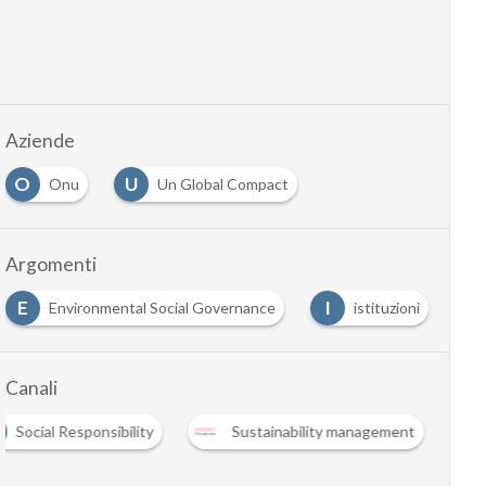
Aziende
O
U
Onu
Un Global Compact
Argomenti
E
I
R
Environmental Social Governance
istituzioni
Canali
Social Responsibility
Sustainability management