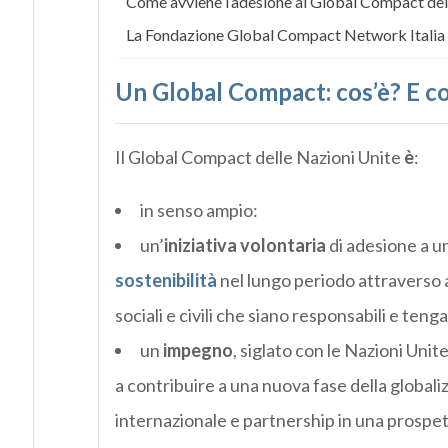
Come avviene l’adesione al Global Compact del
La Fondazione Global Compact Network Italia
Un Global Compact: cos’è? E c
Il Global Compact delle Nazioni Unite
è
:
in senso ampio:
un’
iniziativa volontaria
di adesione a un
sostenibilità
nel lungo periodo attraverso a
sociali e civili che siano responsabili e te
un
impegno
, siglato con le Nazioni Uni
a contribuire a una nuova fase della globali
internazionale e partnership in una prospet