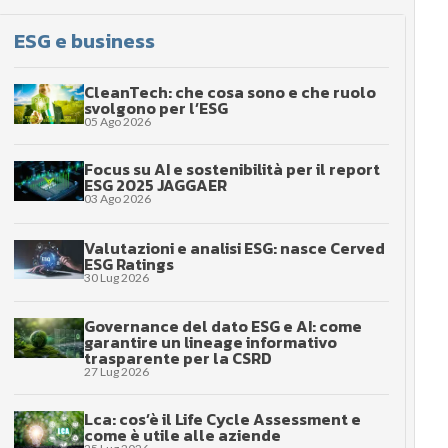
ESG e business
CleanTech: che cosa sono e che ruolo
svolgono per l’ESG
05 Ago 2026
Focus su AI e sostenibilità per il report
ESG 2025 JAGGAER
03 Ago 2026
Valutazioni e analisi ESG: nasce Cerved
ESG Ratings
30 Lug 2026
Governance del dato ESG e AI: come
garantire un lineage informativo
trasparente per la CSRD
27 Lug 2026
Lca: cos’è il Life Cycle Assessment e
come è utile alle aziende