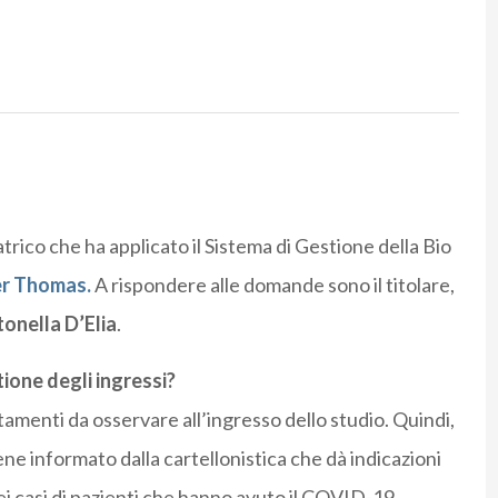
trico che ha applicato il Sistema di Gestione della Bio
her Thomas.
A rispondere alle domande sono il titolare,
onella D’Elia
.
ione degli ingressi?
amenti da osservare all’ingresso dello studio. Quindi,
ene informato dalla cartellonistica che dà indicazioni
dei casi di pazienti che hanno avuto il COVID-19,