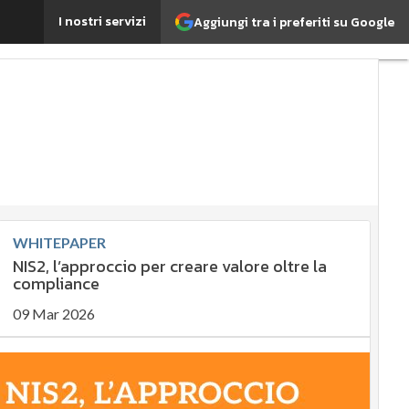
ndo la certificazione Bio Protection
I nostri servizi
Aggiungi tra i preferiti su Google
Ultimi
articoli
ESG:
che
cos'è?
Agrifood
EnergyUP
Risk
Management
Sostenibilità:
WHITEPAPER
perché è
NIS2, l’approccio per creare valore oltre la
importante?
compliance
Ambiente
sostenibile
09 Mar 2026
Economia
sostenibile
Sustainability