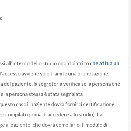
;
si all’interno dello studio odontoiatrico c
he attua un
 l’accesso avviene solo tramite una prenotazione
 del paziente, la segreteria verifica se la persona che
se la persona stessa è stata segnalata
esto caso il paziente dovrà fornirci certificazione
ge compilato prima di accedere allo studio). La
e al paziente, che dovrà compilarlo. Il modulo di