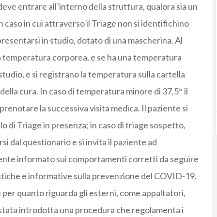
deve entrare all’interno della struttura, qualora sia un
aso in cui attraverso il Triage non si identifichino
esentarsi in studio, dotato di una mascherina. Al
 la temperatura corporea, e se ha una temperatura
 studio, e si registrano la temperatura sulla cartella
della cura. In caso di temperatura minore di 37,5° il
 prenotare la successiva visita medica. Il paziente si
o di Triage in presenza; in caso di triage sospetto,
i dal questionario e si invita il paziente ad
ente informato sui comportamenti corretti da seguire
istiche e informative sulla prevenzione del COVID-19.
 per quanto riguarda gli esterni, come appaltatori,
è stata introdotta una procedura che regolamenta i