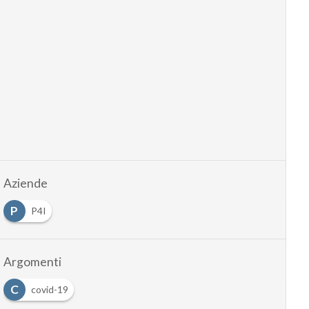
Aziende
P
P4I
Argomenti
C
covid-19