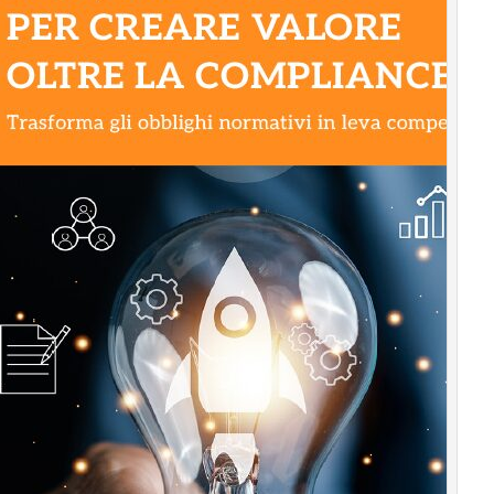
management
Energy
Management
Normative
e
Compliance
Corporate
governance
Digital
for
ESG
ESG
Smart
Data
Ultimi
articoli