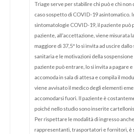
Triage serve per stabilire chi può e chi non 
caso sospetto di COVID-19 asintomatico. In c
sintomatologie COVID-19, il paziente può pr
paziente, all’accettazione, viene misurata
maggiore di 37,5° lo si invita ad uscire dallo
sanitaria e le motivazioni della sospensione 
paziente può entrare, lo si invita a pagare e
accomoda in sala di attesa e compila il modul
viene avvisato il medico degli elementi emers
accomodarsi fuori. Il paziente è costantem
poiché nello studio sono inserite cartellon
Per rispettare le modalità di ingresso anche
rappresentanti, trasportatori e fornitori, 