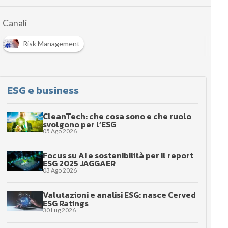
Canali
Risk Management
ESG e business
CleanTech: che cosa sono e che ruolo
svolgono per l’ESG
05 Ago 2026
Focus su AI e sostenibilità per il report
ESG 2025 JAGGAER
03 Ago 2026
Valutazioni e analisi ESG: nasce Cerved
ESG Ratings
30 Lug 2026