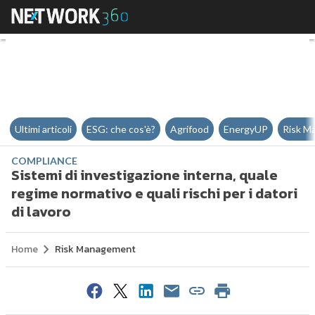
Sistemi di investigazione interna
Ultimi articoli
ESG: che cos'è?
Agrifood
EnergyUP
Risk M
COMPLIANCE
Sistemi di investigazione interna, quale
regime normativo e quali rischi per i datori
di lavoro
Home
Risk Management