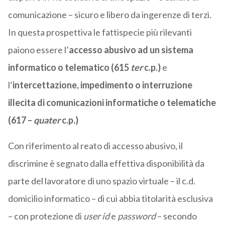
comunicazione – sicuro e libero da ingerenze di terzi.
In questa prospettiva le fattispecie più rilevanti
paiono essere l’
accesso abusivo ad un sistema
informatico o telematico (615
ter
c.p.)
e
l’
intercettazione, impedimento o interruzione
illecita di comunicazioni informatiche o telematiche
(617 –
quater
c.p.)
Con riferimento al reato di accesso abusivo, il
discrimine è segnato dalla effettiva disponibilità da
parte del lavoratore di uno spazio virtuale – il c.d.
domicilio informatico – di cui abbia titolarità esclusiva
– con protezione di
user id
e
password
– secondo