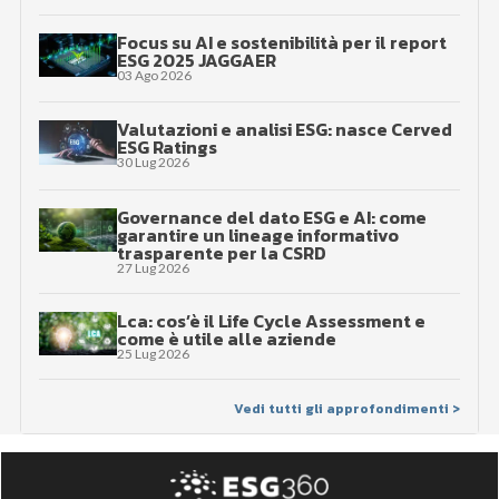
Focus su AI e sostenibilità per il report
ESG 2025 JAGGAER
03 Ago 2026
Valutazioni e analisi ESG: nasce Cerved
ESG Ratings
30 Lug 2026
Governance del dato ESG e AI: come
garantire un lineage informativo
trasparente per la CSRD
27 Lug 2026
Lca: cos’è il Life Cycle Assessment e
come è utile alle aziende
25 Lug 2026
Vedi tutti gli approfondimenti >