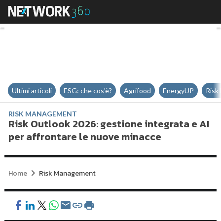
Risk Outlook 2026: gestione inte
Ultimi articoli
ESG: che cos'è?
Agrifood
EnergyUP
Risk
RISK MANAGEMENT
Risk Outlook 2026: gestione integrata e AI
per affrontare le nuove minacce
Home
Risk Management