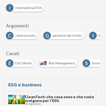
I
International SOS
Argomenti
C
G
I
cybersecurity
gestione del rischio
intel
Canali
E
S
ESG World
Risk Management
Sostenibi
ESG e business
CleanTech: che cosa sono e che ruolo
svolgono per l’ESG
05 Ago 2026