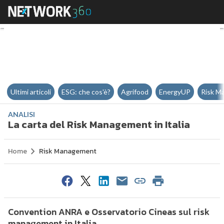
La carta del Risk Management in 
Ultimi articoli
ESG: che cos'è?
Agrifood
EnergyUP
Risk M
ANALISI
La carta del Risk Management in Italia
Home
Risk Management
Convention ANRA e Osservatorio Cineas sul risk
management in Italia.