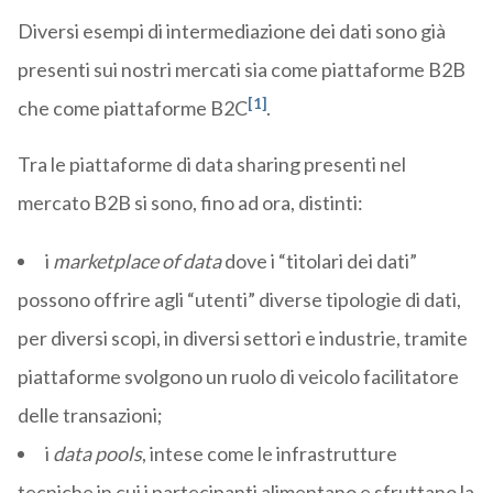
Diversi esempi di intermediazione dei dati sono già
presenti sui nostri mercati sia come piattaforme B2B
[1]
che come piattaforme B2C
.
Tra le piattaforme di data sharing presenti nel
mercato B2B si sono, fino ad ora, distinti:
i
marketplace of data
dove i “titolari dei dati”
possono offrire agli “utenti” diverse tipologie di dati,
per diversi scopi, in diversi settori e industrie, tramite
piattaforme svolgono un ruolo di veicolo facilitatore
delle transazioni;
i
data pools
, intese come le infrastrutture
tecniche in cui i partecipanti alimentano e sfruttano la