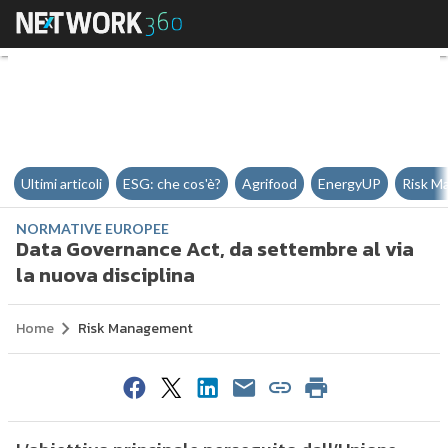
Data Governance Act, da settembr
Ultimi articoli
ESG: che cos'è?
Agrifood
EnergyUP
Risk M
NORMATIVE EUROPEE
Data Governance Act, da settembre al via
la nuova disciplina
Home
Risk Management