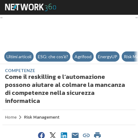
Come il reskilling e l’automazi
Ultimi articoli
ESG: che cos'è?
Agrifood
EnergyUP
Risk M
COMPETENZE
Come il reskilling e l’automazione
possono aiutare al colmare la mancanza
di competenze nella sicurezza
informatica
Home
Risk Management