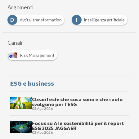
Argomenti
I
S
ormation
intelligenza artificiale
Sicurezza Informatic
Canali
Risk Management
ESG e business
CleanTech: che cosa sono e che ruolo
svolgono per l’ESG
05 Ago 2026
Focus su AI e sostenibilità per il report
ESG 2025 JAGGAER
03 Ago 2026