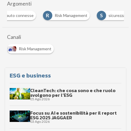
Argomenti
R
S
auto connesse
Risk Management
sicurezza
Canali
Risk Management
ESG e business
CleanTech: che cosa sono e che ruolo
svolgono per l’ESG
05 Ago 2026
Focus su AI e sostenibilità per il report
ESG 2025 JAGGAER
03 Ago 2026