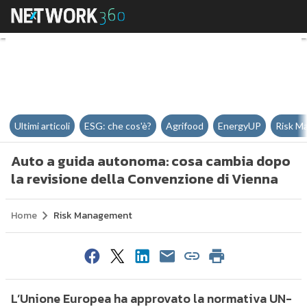
Auto a guida autonoma: cosa cam
Ultimi articoli
ESG: che cos'è?
Agrifood
EnergyUP
Risk M
Auto a guida autonoma: cosa cambia dopo
la revisione della Convenzione di Vienna
Home
Risk Management
L’Unione Europea ha approvato la normativa UN-