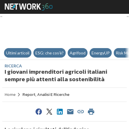
I giovani imprenditori agricoli it
Ultimi articoli
ESG: che cos'è?
Agrifood
EnergyUP
Risk M
RICERCA
I giovani imprenditori agricoli italiani
sempre più attenti alla sostenibilità
Home
Report, Analisi E Ricerche