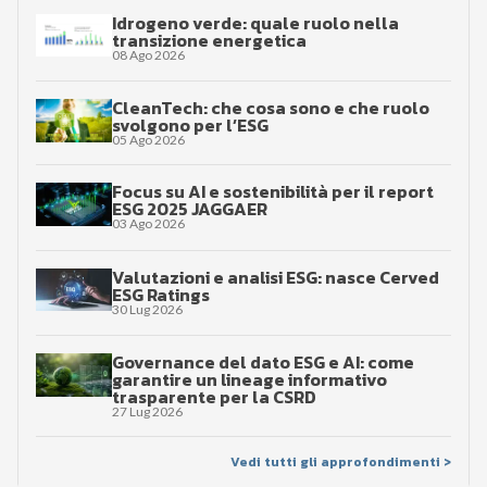
Idrogeno verde: quale ruolo nella
transizione energetica
08 Ago 2026
CleanTech: che cosa sono e che ruolo
svolgono per l’ESG
05 Ago 2026
Focus su AI e sostenibilità per il report
ESG 2025 JAGGAER
03 Ago 2026
Valutazioni e analisi ESG: nasce Cerved
ESG Ratings
30 Lug 2026
Governance del dato ESG e AI: come
garantire un lineage informativo
trasparente per la CSRD
27 Lug 2026
Vedi tutti gli approfondimenti >