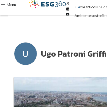
Twitter
Menu
Ultimi articoli
ESG: 
Linkedin
Email
Ambiente sostenibi
Normative e Compl
Ugo Patroni Griffi
U