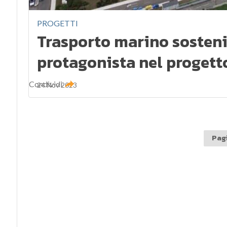
PROGETTI
Trasporto marino sostenib
protagonista nel proget
Condividi
24 Nov 2023
Pagi