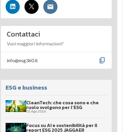
Contattaci
Vuoi maggiori informazioni?
content_copy
info@esg360.it
ESG e business
CleanTech: che cosa sono e che
ruolo svolgono per l’ESG
05 Ago 2026
Focus su AI e sostenibilità per il
report ESG 2025 JAGGAER