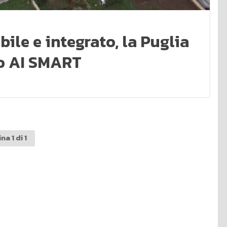
ile e integrato, la Puglia
to AI SMART
na 1 di 1