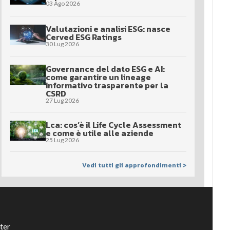
03 Ago 2026
Valutazioni e analisi ESG: nasce
Cerved ESG Ratings
30 Lug 2026
Governance del dato ESG e AI:
come garantire un lineage
informativo trasparente per la
CSRD
27 Lug 2026
Lca: cos’è il Life Cycle Assessment
e come è utile alle aziende
25 Lug 2026
Vedi tutti gli approfondimenti >
ter