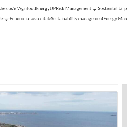
che cos'è?
Agrifood
EnergyUP
Risk Management
Sostenibilità: 
le
Economia sostenibile
Sustainability management
Energy Ma
iance
Corporate governance
Digital for ESG
ESG Smart Data
Ult