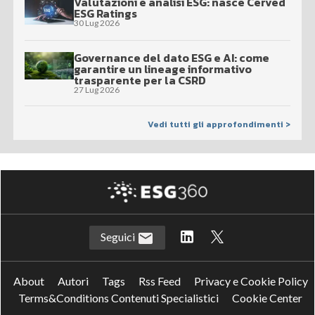
Valutazioni e analisi ESG: nasce Cerved
ESG Ratings
30 Lug 2026
Governance del dato ESG e AI: come
garantire un lineage informativo
trasparente per la CSRD
27 Lug 2026
Vedi tutti gli approfondimenti >
Seguici
About
Autori
Tags
Rss Feed
Privacy e Cookie Policy
Terms&Conditions Contenuti Specialistici
Cookie Center