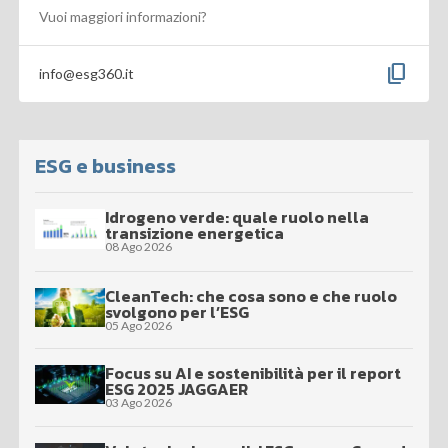
Vuoi maggiori informazioni?
content_copy
info@esg360.it
ESG e business
Idrogeno verde: quale ruolo nella
transizione energetica
08 Ago 2026
CleanTech: che cosa sono e che ruolo
svolgono per l’ESG
05 Ago 2026
Focus su AI e sostenibilità per il report
ESG 2025 JAGGAER
03 Ago 2026