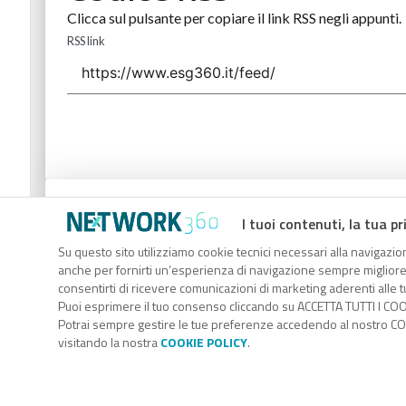
Clicca sul pulsante per copiare il link RSS negli appunti.
RSS link
Codice Rss
I tuoi contenuti, la tua pr
Clicca sul pulsante per copiare il link RSS negli appunti.
Su questo sito utilizziamo cookie tecnici necessari alla navigazion
anche per fornirti un’esperienza di navigazione sempre migliore, p
RSS link
consentirti di ricevere comunicazioni di marketing aderenti alle tu
Puoi esprimere il tuo consenso cliccando su ACCETTA TUTTI I COO
Potrai sempre gestire le tue preferenze accedendo al nostro COO
visitando la nostra
COOKIE POLICY
.