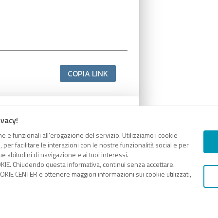
COPIA LINK
ivacy!
e e funzionali all’erogazione del servizio. Utilizziamo i cookie
er facilitare le interazioni con le nostre funzionalità social e per
e abitudini di navigazione e ai tuoi interessi.
KIE. Chiudendo questa informativa, continui senza accettare.
KIE CENTER e ottenere maggiori informazioni sui cookie utilizzati,
COPIA LINK