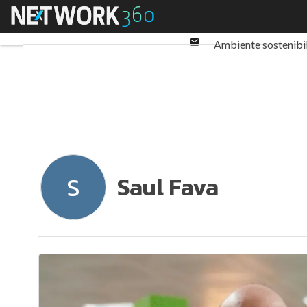
Twitter
Menu
Ultimi articoli
ESG: 
Linkedin
Email
Ambiente sostenibi
Normative e Compl
Saul Fava
S