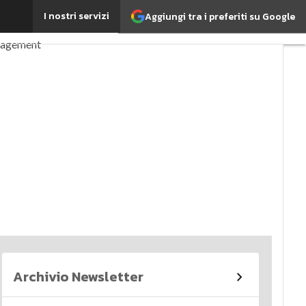
I nostri servizi
Aggiungi tra i preferiti su Google
perché è importante?
nagement
imi articoli
Archivio Newsletter