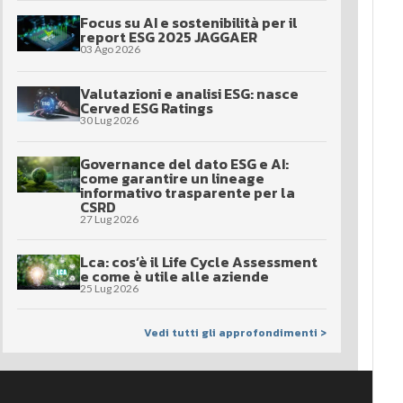
Focus su AI e sostenibilità per il
report ESG 2025 JAGGAER
03 Ago 2026
Valutazioni e analisi ESG: nasce
Cerved ESG Ratings
30 Lug 2026
Governance del dato ESG e AI:
come garantire un lineage
informativo trasparente per la
CSRD
27 Lug 2026
Lca: cos’è il Life Cycle Assessment
e come è utile alle aziende
25 Lug 2026
Vedi tutti gli approfondimenti >