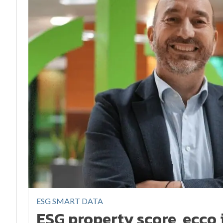
ESG SMART DATA
ESG property score, ecco 