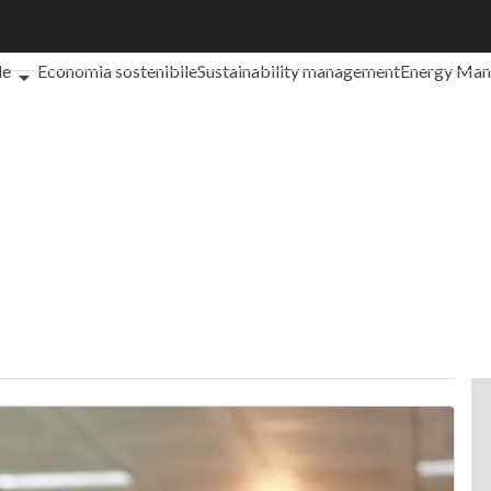
che cos'è?
Agrifood
EnergyUP
Risk Management
Sostenibilità: 
le
Economia sostenibile
Sustainability management
Energy Ma
iance
Corporate governance
Digital for ESG
ESG Smart Data
Ult