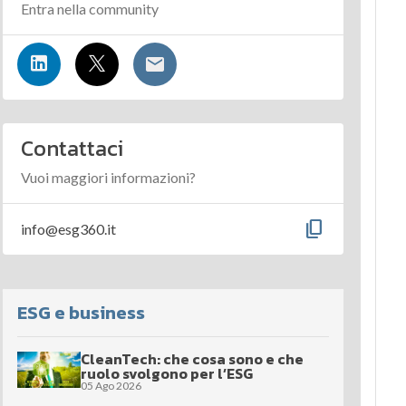
Entra nella community
Contattaci
Vuoi maggiori informazioni?
content_copy
info@esg360.it
ESG e business
CleanTech: che cosa sono e che
ruolo svolgono per l’ESG
05 Ago 2026