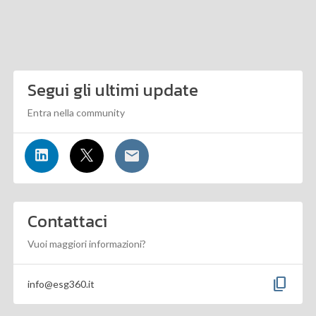
Segui gli ultimi update
Entra nella community
Contattaci
Vuoi maggiori informazioni?
content_copy
info@esg360.it