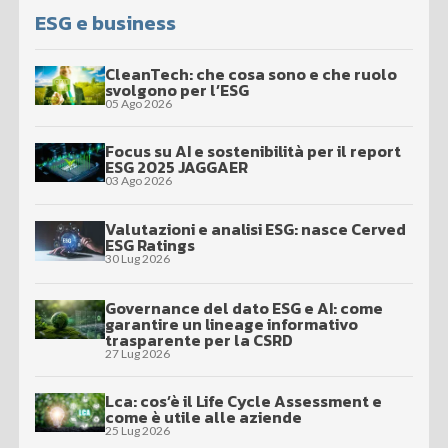
ESG e business
CleanTech: che cosa sono e che ruolo
svolgono per l’ESG
05 Ago 2026
Focus su AI e sostenibilità per il report
ESG 2025 JAGGAER
03 Ago 2026
Valutazioni e analisi ESG: nasce Cerved
ESG Ratings
30 Lug 2026
Governance del dato ESG e AI: come
garantire un lineage informativo
trasparente per la CSRD
27 Lug 2026
Lca: cos’è il Life Cycle Assessment e
come è utile alle aziende
25 Lug 2026