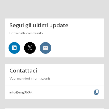
Segui gli ultimi update
Entra nella community
Contattaci
Vuoi maggiori informazioni?
content_copy
info@esg360.it