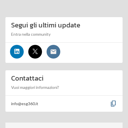
Segui gli ultimi update
Entra nella community
Contattaci
Vuoi maggiori informazioni?
content_copy
info@esg360.it