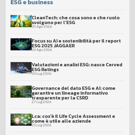
ESG e business
CleanTech: che cosa sono e che ruolo
svolgono per l’ESG
05 Ago 2026
Focus su AI e sostenibilità per il report
ESG 2025 JAGGAER
03 Ago 2026
Valutazioni e analisi ESG: nasce Cerved
ESG Ratings
30 Lug 2026
Governance del dato ESG e AI: come
garantire un lineage informativo
trasparente per la CSRD
27 Lug 2026
Lca: cos’è il Life Cycle Assessment e
come è utile alle aziende
25 Lug 2026