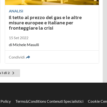
ANALISI
Il tetto al prezzo del gas e le altre
misure europee e italiane per
fronteggiare la crisi
15 Set 2022
di
Michele Masulli
Condividi
Pagina
 1 di 2
successiva
 Policy
Terms&Conditions Contenuti Specialistici
Cookie Cen