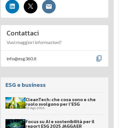
Contattaci
Vuoi maggiori informazioni?
content_copy
info@esg360.it
ESG e business
CleanTech: che cosa sono e che
ruolo svolgono per l’ESG
05 Ago 2026
Focus su AI e sostenibilità per il
report ESG 2025 JAGGAER