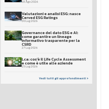
03 Ago 2026
Valutazioni e analisi ESG: nasce
Cerved ESG Ratings
30 Lug 2026
Governance del dato ESG e AI:
come garantire un lineage
informativo trasparente per la
CSRD
27 Lug 2026
Lca: cos’è il Life Cycle Assessment
e come è utile alle aziende
25 Lug 2026
Vedi tutti gli approfondimenti >