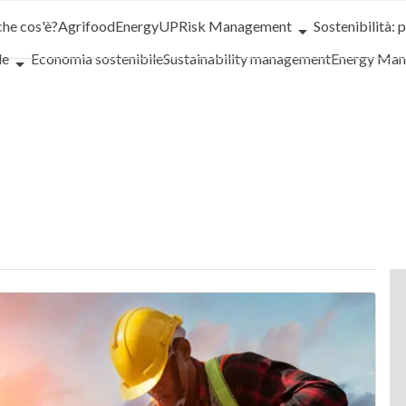
che cos'è?
Agrifood
EnergyUP
Risk Management
Sostenibilità: 
le
Economia sostenibile
Sustainability management
Energy Ma
iance
Corporate governance
Digital for ESG
ESG Smart Data
Ult