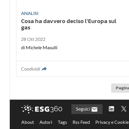
ANALISI
Cosa ha davvero deciso l'Europa sul
gas
28 Ott 2022
di
Michele Masulli
Condividi
Pagina
Seguici
About
Autori
Tags
Rss Feed
Privacy e Cookie