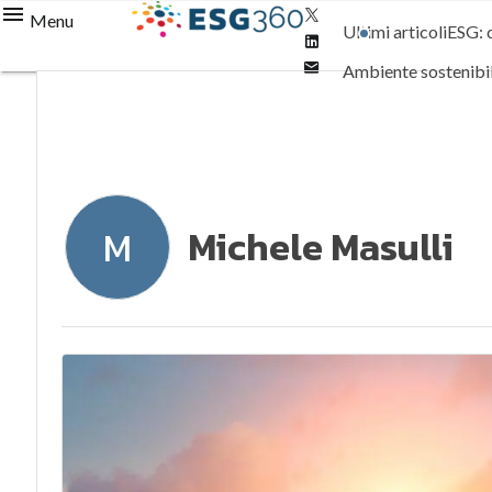
Twitter
Menu
Ultimi articoli
ESG: 
Linkedin
Email
Ambiente sostenibi
Normative e Compl
Michele Masulli
M