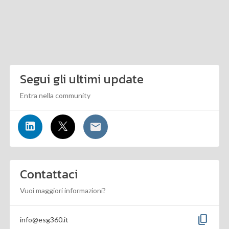
Segui gli ultimi update
Entra nella community
Contattaci
Vuoi maggiori informazioni?
content_copy
info@esg360.it