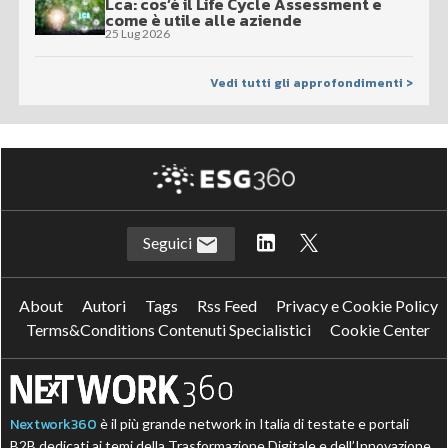
Lca: cos’è il Life Cycle Assessment e
come è utile alle aziende
25 Lug 2026
Vedi tutti gli approfondimenti >
Seguici
About
Autori
Tags
Rss Feed
Privacy e Cookie Policy
Terms&Conditions Contenuti Specialistici
Cookie Center
Nextwork360
è il più grande network in Italia di testate e portali
B2B dedicati ai temi della Trasformazione Digitale e dell’Innovazione