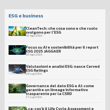
ESG e business
CleanTech: che cosa sono e che ruolo
svolgono per l’ESG
05 Ago 2026
Focus su AI e sostenibilità per il report
ESG 2025 JAGGAER
03 Ago 2026
Valutazioni e analisi ESG: nasce Cerved
ESG Ratings
30 Lug 2026
Governance del dato ESG e AI: come
garantire un lineage informativo
trasparente per la CSRD
27 Lug 2026
Lca: cos’è il Life Cycle Assessment e