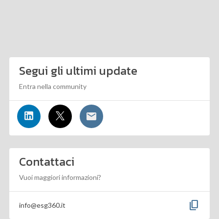
Segui gli ultimi update
Entra nella community
Contattaci
Vuoi maggiori informazioni?
content_copy
info@esg360.it