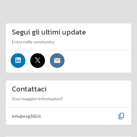
Segui gli ultimi update
Entra nella community
Contattaci
Vuoi maggiori informazioni?
content_copy
info@esg360.it