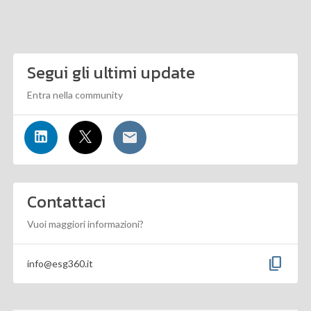
Segui gli ultimi update
Entra nella community
Contattaci
Vuoi maggiori informazioni?
content_copy
info@esg360.it