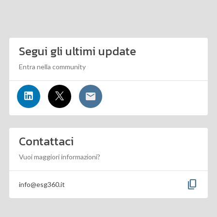
Segui gli ultimi update
Entra nella community
Contattaci
Vuoi maggiori informazioni?
content_copy
info@esg360.it