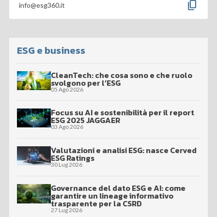
content_copy
info@esg360.it
ESG e business
CleanTech: che cosa sono e che ruolo
svolgono per l’ESG
05 Ago 2026
Focus su AI e sostenibilità per il report
ESG 2025 JAGGAER
03 Ago 2026
Valutazioni e analisi ESG: nasce Cerved
ESG Ratings
30 Lug 2026
Governance del dato ESG e AI: come
garantire un lineage informativo
trasparente per la CSRD
27 Lug 2026