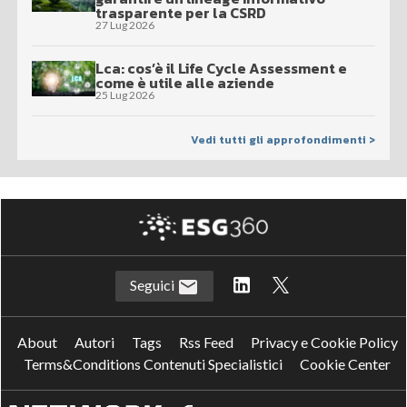
trasparente per la CSRD
27 Lug 2026
Lca: cos’è il Life Cycle Assessment e
come è utile alle aziende
25 Lug 2026
Vedi tutti gli approfondimenti >
Seguici
About
Autori
Tags
Rss Feed
Privacy e Cookie Policy
Terms&Conditions Contenuti Specialistici
Cookie Center