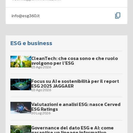
content_copy
info@esg360.it
ESG e business
CleanTech: che cosa sono e che ruolo
svolgono per l’ESG
05 Ago 2026
Focus su AI e sostenibilità per il report
ESG 2025 JAGGAER
03 Ago 2026
Valutazioni e analisi ESG: nasce Cerved
ESG Ratings
30 Lug 2026
Governance del dato ESG e AI: come
garantire un lineage informativo