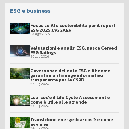
ESG e business
Focus su AI e sostenibilità per il report
ESG 2025 JAGGAER
03 Ago 2026
Valutazioni e analisi ESG: nasce Cerved
ESG Ratings
30 Lug 2026
Governance del dato ESG e AI: come
garantire un lineage informativo
trasparente per la CSRD
27 Lug 2026
Lca: cos’è il Life Cycle Assessment e
come è utile alle aziende
25 Lug 2026
Transizione energetica: cos’è e come
avviene
24 Lug 2026