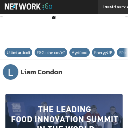
Twitter
I nostri servi
Linkedin
Email
Ultimi articoli
ESG: che cos'è?
Agrifood
EnergyUP
Risk
L
Liam Condon