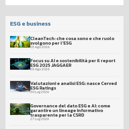
ESG e business
CleanTech: che cosa sono e che ruolo
svolgono per l’ESG
05 Ago 2026
Focus su AI e sostenibilità per il report
ESG 2025 JAGGAER
03 Ago 2026
Valutazioni e analisi ESG: nasce Cerved
ESG Ratings
30 Lug 2026
Governance del dato ESG e AI: come
garantire un lineage informativo
trasparente per la CSRD
27 Lug 2026